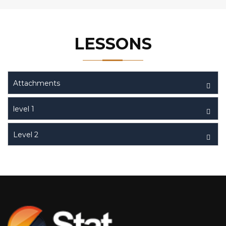
LESSONS
Attachments
level 1
Level 2