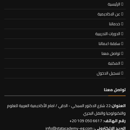
الرئيسية
عن الاكاديمية
خدماتنا
الدورات التدريبية
سابقة اعمالنا
تواصل معنا
المكتبة
تسجيل الدخول
تواصل معنا
العنوان:
22 شارع الدكتور السبكي - الدقي / امام الأكاديمية العربية للعلوم
والتكنولوجيا والنقل البحري
رقم الهاتف:
+20 109 050 6617
البريد الالكتروني:
info@statacademy-eg.com