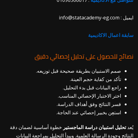
للتواصل مع الاكاديمية
: 01090506617
ايميل : info@statacademy-eg.com
سابقة اعمال الاكاديمية
نصائح للحصول على تحليل إحصائي دقيق
صمم الاستبيان بطريقة صحيحة قبل توزيعه.
تأكد من كفاية حجم العينة.
راجع البيانات قبل بدء التحليل.
اختر الاختبار الإحصائي المناسب.
فسر النتائج وفق أهداف الدراسة.
استعِن بخبير إحصائي عند الحاجة.
يُعد
تحليل استبيان دراسة الماجستير
خطوة أساسية لضمان دقة
النتائج وجودة الرسالة العلمية. ويبدأ التحليل بمراجعة البيانات